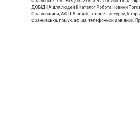
Франківськ, тел: +38 (0342) 543-421 Dovidka.if.ua 
ДОВІДКА.для.людей || Каталог Робота Новини Погод
Франківщини, АФІША подій, Інтернет-ресурси, Історі
Франківська, пошук, афіша, телефонний довідник, Пр