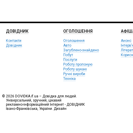
ДОВІДНИК
ОГОЛОШЕННЯ
АФIШ
Контакти
Оголошення
Анонс
Довідник
Авто
Інтерв’
Загублено-знайдено
Літера
Побут
Корисн
Послуги
Роботу пропоную
Роботу шукаю
Ручні вироби
Техніка
© 2026 DOVIDKA.if.ua – Довідка для людей.
Універсальний, зручний, цікавий
рекламно-інформаційний Інтернет - ДОВІДНИК
Івано-Франківська, України. Дизайн