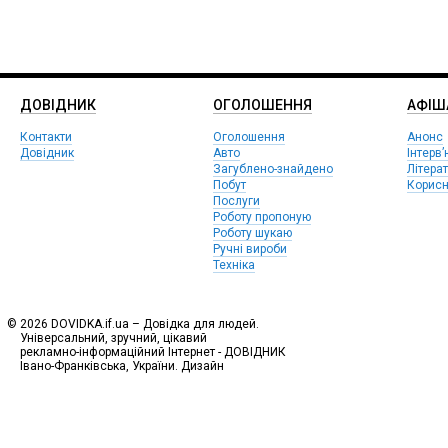
ДОВІДНИК
ОГОЛОШЕННЯ
АФIШ
Контакти
Оголошення
Анонс
Довідник
Авто
Інтерв’
Загублено-знайдено
Літера
Побут
Корисн
Послуги
Роботу пропоную
Роботу шукаю
Ручні вироби
Техніка
© 2026 DOVIDKA.if.ua – Довідка для людей.
Універсальний, зручний, цікавий
рекламно-інформаційний Інтернет - ДОВІДНИК
Івано-Франківська, України. Дизайн