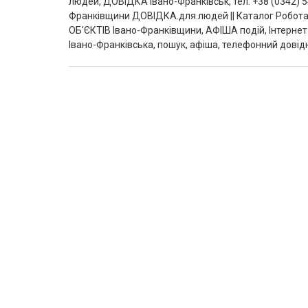
людей, ДОВІДКА Івано-Франківськ, тел: +38 (0342) 5
Франківщини ДОВІДКА.для.людей || Каталог Робота
ОБ'ЄКТІВ Івано-Франківщини, АФІША подій, Інтернет-
Івано-Франківська, пошук, афіша, телефонний довідн