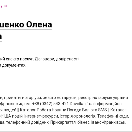
луги
шенко Олена
а
ий спектр послуг. Договори, довіреності,
а документах.
 приватні нотаріуси, реєстр нотаріусів, реєстр нотаріусів україни.
ранківськ, тел: +38 (0342) 543-421 Dovidka.if.ua Інформаційно-
.людей || Каталог Робота Новини Погода Валюта SMS || Каталог
ША подій, Інтернет-ресурси, Історія-хронологія, Телефонні коди,
а, телефонний довідник, Прикарпаття, бізнес, Івано-Франківськ.