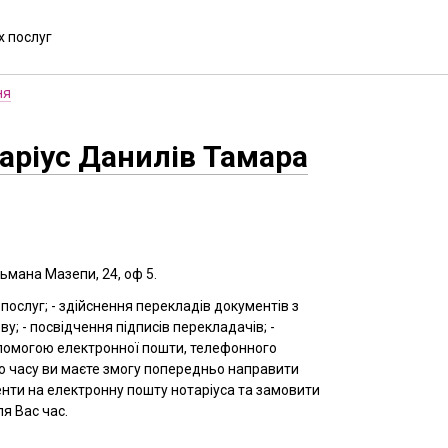
х послуг
ня
аріус Данилів Тамара
тьмана Мазепи, 24, оф 5.
послуг; - здійснення перекладів документів з
ву; - посвідчення підписів перекладачів; -
допомогою електронної пошти, телефонного
го часу ви маєте змогу попередньо направити
енти на електронну пошту нотаріуса та замовити
я Вас час.