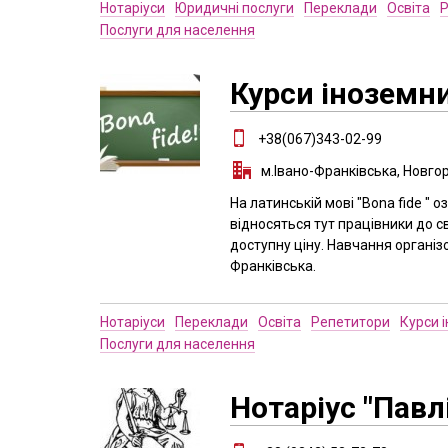
Нотаріуси
Юридичні послуги
Переклади
Освіта
Р
Послуги для населення
Курси іноземни
+38(067)343-02-99
м.Івано-Франківська, Новго
На латинській мові "Воna fide "
відносяться тут працівники до св
доступну ціну. Навчання організо
Франківська.
Нотаріуси
Переклади
Освіта
Репетитори
Курси 
Послуги для населення
Нотаріус "Павл