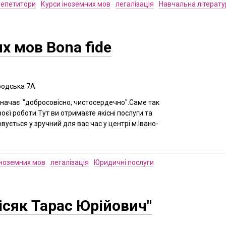
епетитори
Курси іноземних мов
легалізація
Навчальна літерату
х мов Bona fide
родська 7А
 означає "добросовісно, чистосердечно".Саме так
оєї роботи.Тут ви отримаєте якісні послуги та
вується у зручний для вас час у центрі м.Івано-
іноземних мов
легалізація
Юридичні послуги
ісяк Тарас Юрійович"