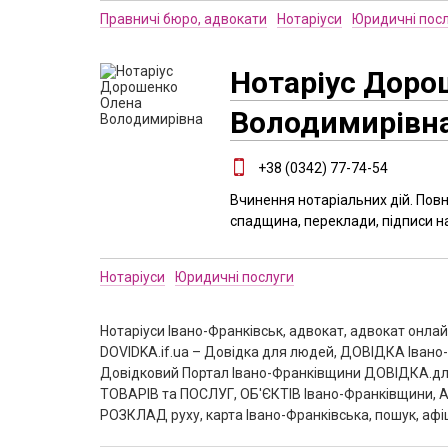
Правничі бюро, адвокати
Нотаріуси
Юридичні пос
Нотаріус Доро
Володимирівн
+38 (0342) 77-74-54
Вчинення нотаріальних дій. Повн
спадщина, переклади, підписи н
Нотаріуси
Юридичні послуги
Нотаріуси Івано-Франківськ, адвокат, адвокат онлайн,
DOVIDKA.if.ua – Довідка для людей, ДОВІДКА Івано-Ф
Довідковий Портал Івано-Франківщини ДОВІДКА.для
ТОВАРІВ та ПОСЛУГ, ОБ'ЄКТІВ Івано-Франківщини, АФІ
РОЗКЛАД руху, карта Івано-Франківська, пошук, афіш