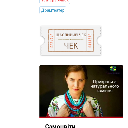
Театер ляльок
Драмтеатер
Самоцвіти