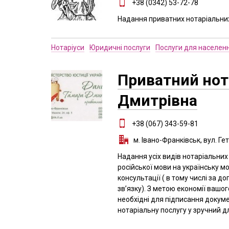
+38 (0342) 53-72-78
Надання приватних нотаріальни
Нотаріуси
Юридичні послуги
Послуги для населен
Приватний нот
Дмитрівна
+38 (067) 343-59-81
м. Івано-Франківськ, вул. Ге
Надання усіх видів нотаріальних 
російської мови на українську мо
консультації ( в тому числі за 
зв’язку). З метою економії вашо
необхідні для підписання докум
нотаріальну послугу у зручний дл