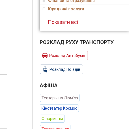
Фінанси та страхування
Юридичні послуги
Показати всі
РОЗКЛАД РУХУ ТРАНСПОРТУ
Розклад Автобусів
Розклад Поїздів
АФIША
Театер кіно Люм’єр
Кінотеатер Космос
Філармонія