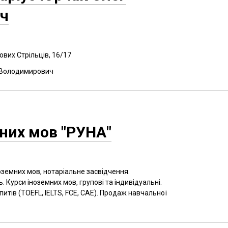
ч
чових Стрільців, 16/17
 Володимирович
мних мов "РУНА"
оземних мов, нотаріальне засвідчення.
. Курси іноземних мов, групові та індивідуальні.
итів (TOEFL, IELTS, FCE, CAE). Продаж навчальної