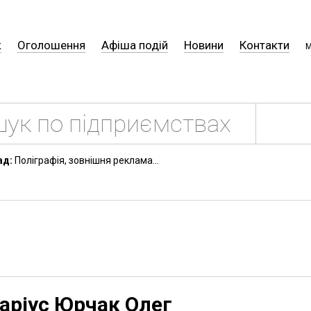
к
Оголошення
Афіша подій
Новини
Контакти
М
ад:
Поліграфія, зовнішня реклама...
аріус Юрчак Олег