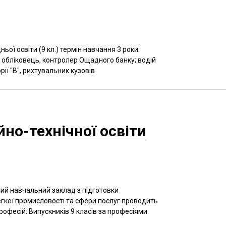
ьої освіти (9 кл.) термін навчання 3 роки:
 обліковець, контролер Ощадного банку; водій
ії "В", рихтувальник кузовів
но-технічної освіти
ий навчальний заклад з підготовки
егкої промисловості та сфери послуг проводить
професій: Випускників 9 класів за професіями: