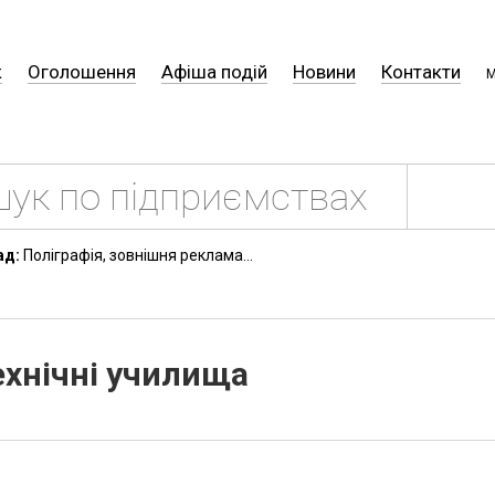
к
Оголошення
Афіша подій
Новини
Контакти
М
ад:
Поліграфія, зовнішня реклама...
ехнічні училища