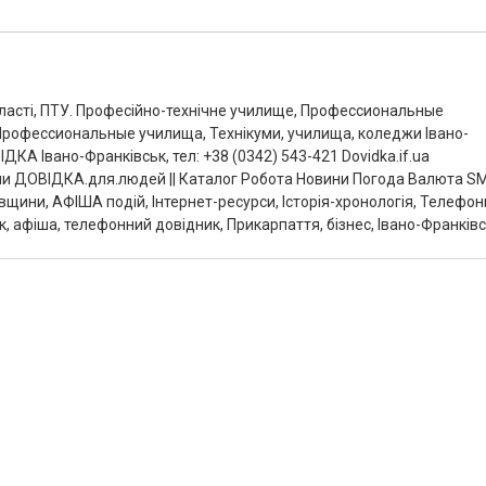
області, ПТУ. Професійно-технічне училище, Профессиональные
Профессиональные училища, Технікуми, училища, коледжи Івано-
ДКА Івано-Франківськ, тел: +38 (0342) 543-421 Dovidka.if.ua
и ДОВІДКА.для.людей || Каталог Робота Новини Погода Валюта SMS
щини, АФІША подій, Інтернет-ресурси, Історія-хронологія, Телефон
, афіша, телефонний довідник, Прикарпаття, бізнес, Івано-Франківс