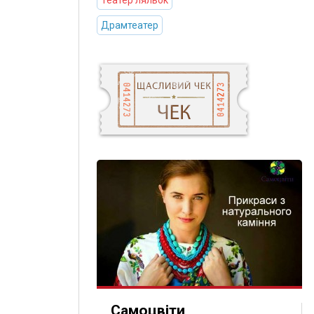
Театер ляльок
Драмтеатер
Самоцвіти