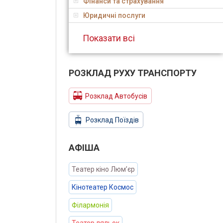
Фінанси та страхування
Юридичні послуги
Показати всі
РОЗКЛАД РУХУ ТРАНСПОРТУ
Розклад Автобусів
Розклад Поїздів
АФIША
Театер кіно Люм’єр
Кінотеатер Космос
Філармонія