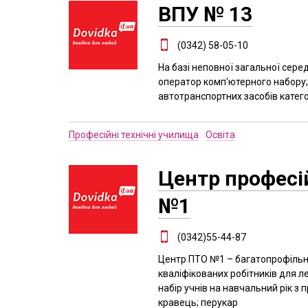
ВПУ № 13
(0342) 58-05-10
На базі неповної загальної середн
оператор комп'ютерного набору;
автотранспортних засобів категор
Професійні технічні училища
Освіта
Центр професій
№1
(0342)55-44-87
Центр ПТО №1 – багатопрофільн
кваліфікованих робітників для л
набір учнів на навчальний рік з 
кравець; перукар