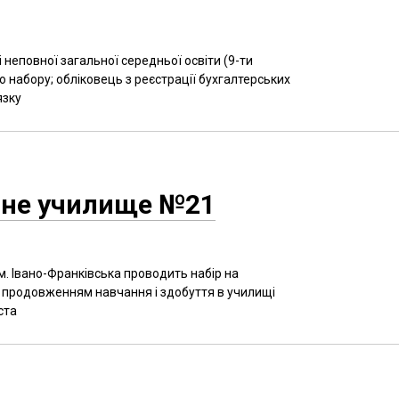
і неповної загальної середньої освіти (9-ти
о набору; обліковець з реєстрації бухгалтерських
язку
йне училище №21
 Івано-Франківська проводить набір на
з продовженням навчання і здобуття в училищі
ста