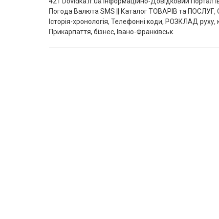
421 Dovidka.if.ua Інформаційно-Довідковий Портал
Погода Валюта SMS || Каталог ТОВАРІВ та ПОСЛУГ, О
Історія-хронологія, Телефонні коди, РОЗКЛАД руху, 
Прикарпаття, бізнес, Івано-Франківськ.