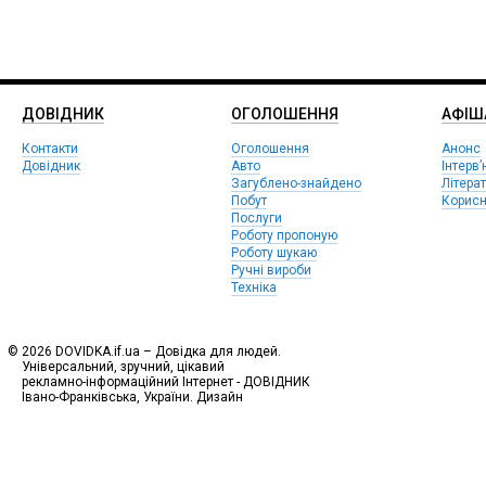
ДОВІДНИК
ОГОЛОШЕННЯ
АФIШ
Контакти
Оголошення
Анонс
Довідник
Авто
Інтерв’
Загублено-знайдено
Літера
Побут
Корисн
Послуги
Роботу пропоную
Роботу шукаю
Ручні вироби
Техніка
© 2026 DOVIDKA.if.ua – Довідка для людей.
Універсальний, зручний, цікавий
рекламно-інформаційний Інтернет - ДОВІДНИК
Івано-Франківська, України. Дизайн